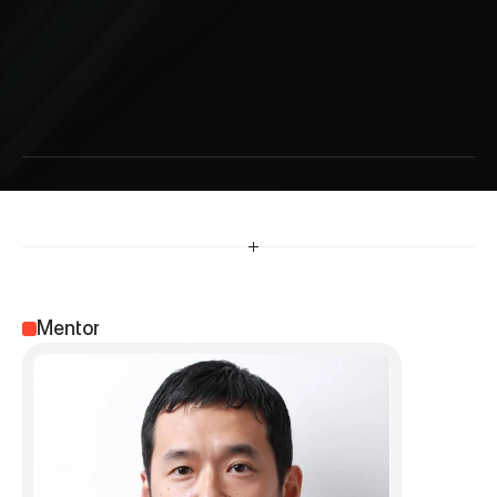
辰
野
博
一
Mentor