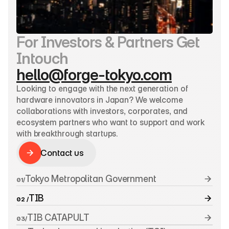
For Investors & Partners Get 
Intouch
hello@forge-tokyo.com
Looking to engage with the next generation of 
hardware innovators in Japan? We welcome 
collaborations with investors, corporates, and 
ecosystem partners who want to support and work 
with breakthrough startups.
Contact us
Contact us
Tokyo Metropolitan Government
01/
TIB
02 /
TIB CATAPULT
03/