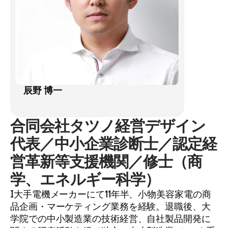
辰野 博一
合同会社タツノ経営デザイン
代表／中小企業診断士／認定経
営革新等支援機関／修士（商
学、エネルギー科学）
I大手電機メーカーにて11年半、小物美容家電の商
品企画・マーケティング業務を経験。退職後、大
学院での中小製造業の技術経営、自社製品開発に