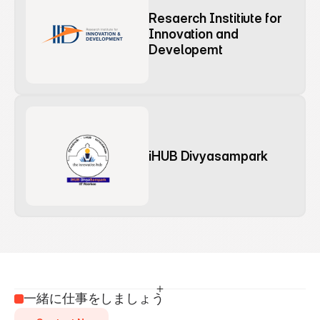
Resaerch Institiute for 
Innovation and 
Developemt
iHUB Divyasampark
一緒に仕事をしましょう