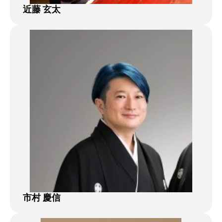
近藤 玄太
市村 慶信