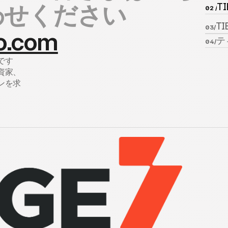
わせください
TI
02 /
TI
03/
o.com
テ
04/
です
資家、
ンを求