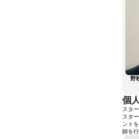
野秋
個
スター
スター
ントを
師を行