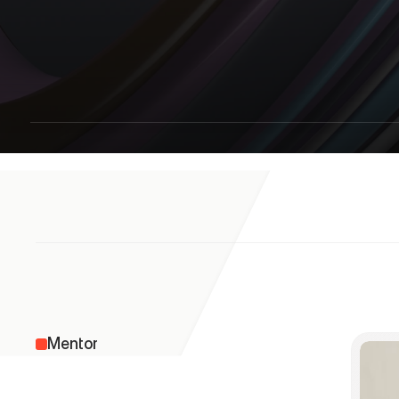
野
秋
盛
和
Mentor