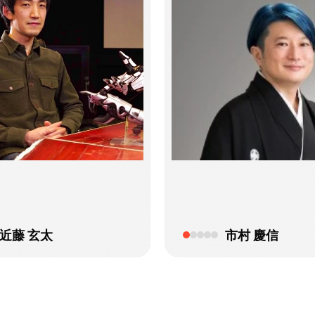
近藤 玄太
市村 慶信