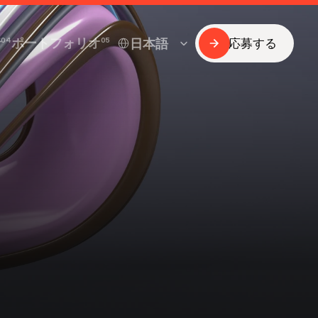
Select Language
者
04
ポートフォリオ
05
日本語
応募する
応募する
者
ポートフォリオ