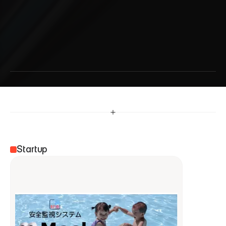
株
式
会
社
プ
ラ
イ
ム
セ
ン
ス
Startup