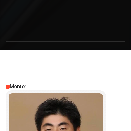
前
田
信
敏
Mentor