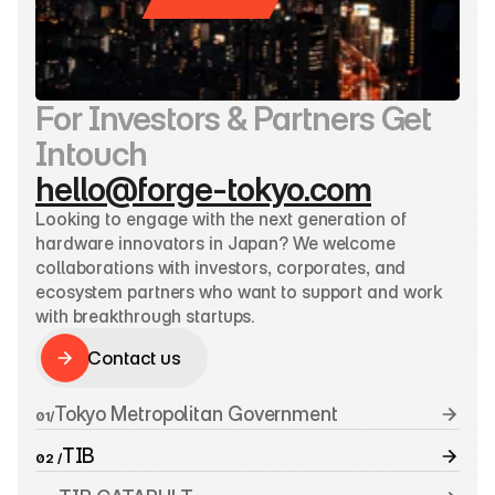
For Investors & Partners Get 
Intouch
hello@forge-tokyo.com
Looking to engage with the next generation of 
hardware innovators in Japan? We welcome 
collaborations with investors, corporates, and 
ecosystem partners who want to support and work 
with breakthrough startups.
Contact us
Contact us
Tokyo Metropolitan Government
01/
TIB
02 /